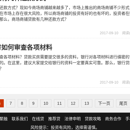
还款方式？现如今商场商铺越来越多了，市场上推出的商场商铺不少形式
在市场上存在很大风险，所以商场商铺的投资有好的也有坏的，投资者在
那么，商场商铺贷款有几种还款方式？
2017-09-10
阅读(
房如何审查各项材料
查各项材料？贷款买房需要提交很多的资料，银行对各项材料进行缜密的
的。在这里，建议大家提交给银行的资料一定要真实可靠。那么，银行贷
？
2017-09-10
阅读(
6
7
8
9
10
11
12
13
下一页
尾页
聚融
联系我们
在线贷
推荐贷
法律申明
贷款攻略
商务合作
手
风险提示：投资有风险，选择需谨慎。