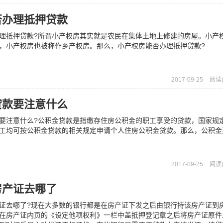
否办理抵押贷款
抵押贷款?所谓小产权房其实就是农民在集体土地上修建的房屋。小产
，小产权房也被称作乡产权房。那么，小产权房能否办理抵押贷款?
2017-09-25
阅读(
贷款要注意什么
注意什么?公积金贷款是指缴存住房公积金的职工享受的贷款，国家规
工均可按公积金贷款的相关规定申请个人住房公积金贷款。那么，公积金
2017-09-25
阅读(
房产证去哪了
去哪了?现在大多数的银行都是在房产证下发之后由银行持该房产证到
在房产证内页的《设定他项权利》一栏中盖抵押登记章之后将房产证原件