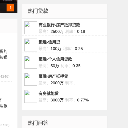
1
热门贷款
商业银行-房产抵押贷款
最高：
2500万
利率：
0.18
聚融-信用贷
最高：
100万
利率：
0.25
贷的
被银
聚融-个人信用贷款
最高：
50万
利率：
0.35
聚融-房产抵押贷
4246)
最高：
2000万
利率：
有房就能贷
有一
最高：
3000万
利率：
0.77%
理银
热门问答
3728)