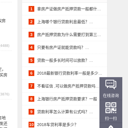
1
拿房产证做房产抵押贷款一般都什…
权房
2
上海哪个银行贷款利息最低？…
3
房产抵押贷款为什么需要打到第三…
4488)
4
只要有房产证就能贷款吗？…
5
贷款一般多长时间可以放款？…
定，
6
2018最新银行贷款利率一般是多少…
买房
7
不看征信 ,可以做房产抵押贷款吗…
3876)
在线咨询
8
上海银行房产抵押贷款要求？一般
利…
9
贷款利率怎么计算有公式吗？…
房地
扫一扫
发还
10
2018车贷利率是多少？