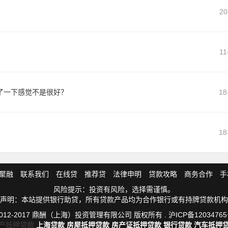
20
11
了一下感觉不是很好？
18
18
聚融
联系我们
在线贷
推荐贷
法律申明
贷款攻略
商务合作
手
风险提示：投资有风险，选择需谨慎。
声明：本站提供银行助贷，所有贷款产品均为合作银行或有持牌贷款机构
012-2017 鼎酬（上海）投资管理有限公司 版权所有 .
沪ICP备12034765
产抵押贷款
上海贷款
房屋抵押贷款
房产证抵押贷款
银行贷款
汽车抵押