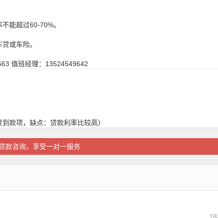
不能超过60-70%。
车贷或车险。
 值班经理：13524549642
：
贷到款项，缺点：贷款利率比较高）
贷款咨询，享受一对一服务
18