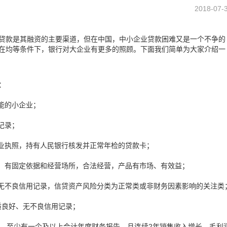
2018-07-
贷款是其融资的主要渠道，但在中国，中小企业贷款困难又是一个不争的
在均等条件下，银行对大企业有更多的照顾。下面我们简单为大家介绍一
：
能的小企业；
记录；
营业执照，持有人民银行核发并正常年检的贷款卡；
度，有固定依据和经营场所，合法经营，产品有市场、有效益；
，无不良信用记录，信贷资产风险分类为正常类或非财务因素影响的关注类
质良好、无不良信用记录；
以上，至少有一个及以上会计年度财务报告，且连续2年销售收入增长、毛利