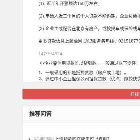
(1)..近半年开票额达150万左右;
(2).申请人近三个月的个人贷款不能逾期，企业负债率
(3).企业主或配偶在北京有房产，或按揭车或保险或
更多贷款信息上聚融网 助贷服务务热线：02151877663
147****4624
小企业靠信用贷款难以贷到款。一般通过以下途径
1、一般采用的都是抵押贷款（房产或土地）。
2、通过中小企业担保公司担保贷款（优点：能较快
在线
推荐问答
[抵押贷款]
上海贷款网在哪里可以查到？