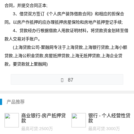
合同，并提交合同正本;
3、借贷双方签订《个人房产装饰借款合同》和相应的担保合
同。以房产作抵押的应办理抵押房屋保险和房地产抵押登记手续;
4、贷款经办行根据借款人用款证明材料，将贷款资金划转至借
款人交易对手账户。
(
上海贷款公司
-
聚融网专注于
上海贷款,上海银行贷款,上海小额
贷款,上海公积金贷款,房屋抵押贷款,上海无抵押贷款,
上海企业贷
款
，要贷款就上聚融网
)
87
产品推荐
商业银行-房产抵押贷
银行 - 个人经营性贷
款
款
最高可贷:
2500万
最高可贷:
3000万