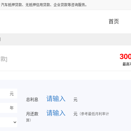
、汽车抵押贷款、无抵押信用贷款、企业贷款等咨询服务。
首页
网
30
款]
最高
元
总利息
元
年
月还款
元
（参考最低月利率计
算）