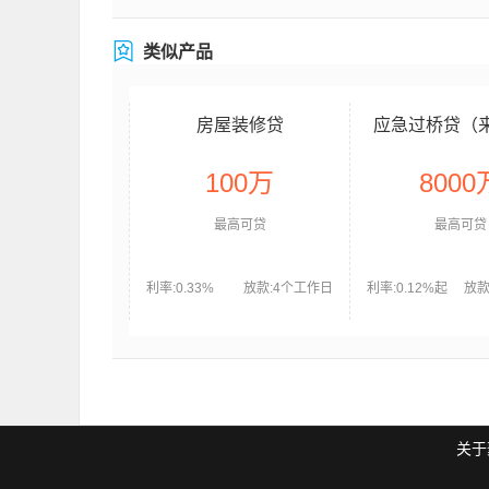
类似产品
房屋装修贷
应急过桥贷（
公司）
中国银行
机构
100万
8000
最高可贷
最高可贷
利率:0.33%
放款:4个工作日
利率:0.12%起
放款
关于