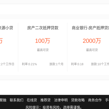
来源小贷
房产二次抵押贷款
商业银行-房产抵押贷
银行
万
100万
2000万
最高可贷
最高可贷
:2个工作日
利率:0.21%
放款:1个月
利率:0.18
放款:10个工
聚融
联系我们
在线贷
推荐贷
法律申明
贷款攻略
商务合作
手
风险提示：投资有风险，选择需谨慎。