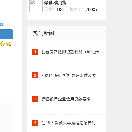
聚融-信用贷
最高：
100万
总费用：
7000元
41
热门新闻
1
长春房产抵押贷款利息（利息计…
2
2021年房产抵押办理条件及要…
3
建设银行企业信用贷款要求…
4
在4S店贷款买车流程是怎样的…