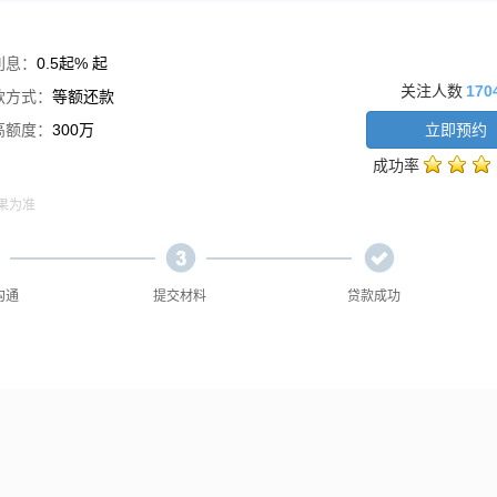
利息：
0.5起% 起
关注人数
170
款方式：
等额还款
高额度：
300万
立即预约
成功率
果为准
沟通
提交材料
贷款成功