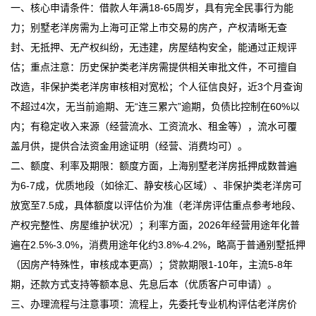
一、核心申请条件：借款人年满18-65周岁，具有完全民事行为能
力；别墅老洋房需为上海可正常上市交易的房产，产权清晰无查
封、无抵押、无产权纠纷，无违建，房屋结构安全，能通过正规评
估；重点注意：历史保护类老洋房需提供相关审批文件，不可擅自
改造，非保护类老洋房审核相对宽松；个人征信良好，近3个月查询
不超过4次，无当前逾期、无“连三累六”逾期，负债比控制在60%以
内；有稳定收入来源（经营流水、工资流水、租金等），流水可覆
盖月供，提供合法资金用途证明（经营、消费均可）。
二、额度、利率及期限：额度方面，上海别墅老洋房抵押成数普遍
为6-7成，优质地段（如徐汇、静安核心区域）、非保护类老洋房可
放宽至7.5成，具体额度以评估价为准（老洋房评估重点参考地段、
产权完整性、房屋维护状况）；利率方面，2026年经营用途年化普
遍在2.5%-3.0%，消费用途年化约3.8%-4.2%，略高于普通别墅抵押
（因房产特殊性，审核成本更高）；贷款期限1-10年，主流5-8年
期，还款方式支持等额本息、先息后本（优质客户可申请）。
三、办理流程与注意事项：流程上，先委托专业机构评估老洋房价