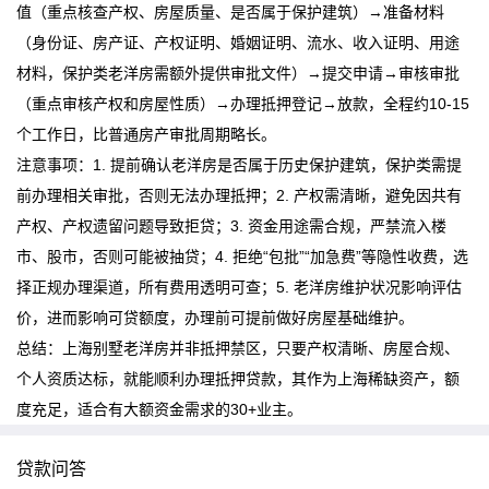
值（重点核查产权、房屋质量、是否属于保护建筑）→准备材料
（身份证、房产证、产权证明、婚姻证明、流水、收入证明、用途
材料，保护类老洋房需额外提供审批文件）→提交申请→审核审批
（重点审核产权和房屋性质）→办理抵押登记→放款，全程约10-15
个工作日，比普通房产审批周期略长。
注意事项：1. 提前确认老洋房是否属于历史保护建筑，保护类需提
前办理相关审批，否则无法办理抵押；2. 产权需清晰，避免因共有
产权、产权遗留问题导致拒贷；3. 资金用途需合规，严禁流入楼
市、股市，否则可能被抽贷；4. 拒绝“包批”“加急费”等隐性收费，选
择正规办理渠道，所有费用透明可查；5. 老洋房维护状况影响评估
价，进而影响可贷额度，办理前可提前做好房屋基础维护。
总结：上海别墅老洋房并非抵押禁区，只要产权清晰、房屋合规、
个人资质达标，就能顺利办理抵押贷款，其作为上海稀缺资产，额
度充足，适合有大额资金需求的30+业主。
贷款问答