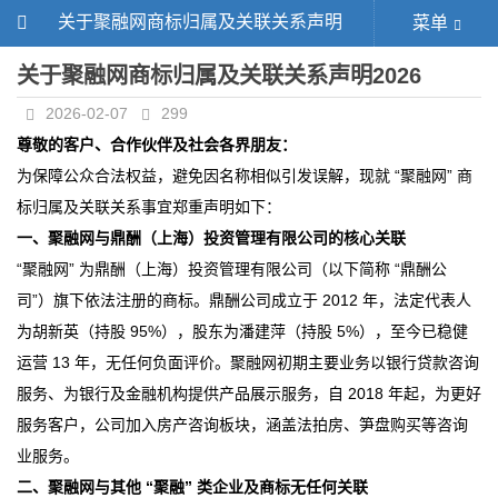
关于聚融网商标归属及关联关系声明
菜单
2026
关于聚融网商标归属及关联关系声明2026
2026-02-07
299
尊敬的客户、合作伙伴及社会各界朋友：
为保障公众合法权益，避免因名称相似引发误解，现就 “聚融网” 商
标归属及关联关系事宜郑重声明如下：
一、聚融网与鼎酬（上海）投资管理有限公司的核心关联
“聚融网” 为鼎酬（上海）投资管理有限公司（以下简称 “鼎酬公
司”）旗下依法注册的商标。鼎酬公司成立于 2012 年，法定代表人
为胡新英（持股 95%），股东为潘建萍（持股 5%），至今已稳健
运营 13 年，无任何负面评价。聚融网初期主要业务以银行贷款咨询
服务、为银行及金融机构提供产品展示服务，自 2018 年起，为更好
服务客户，公司加入房产咨询板块，涵盖法拍房、笋盘购买等咨询
业服务。
二、聚融网与其他 “聚融” 类企业及商标无任何关联