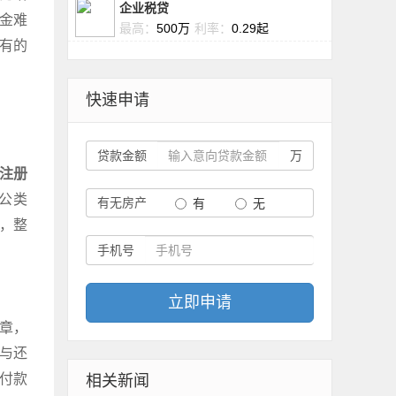
企业税贷
资金难
最高：
500万
利率：
0.29起
还有的
快速申请
贷款金额
万
注册
公类
有无房产
有
无
期，整
手机号
立即申请
章，
与还
、付款
相关新闻