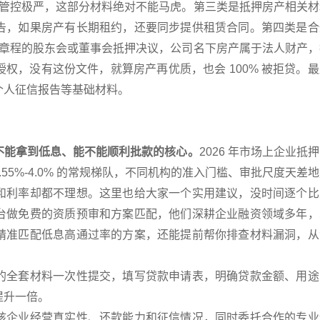
用途管控极严，这部分材料绝对不能马虎。第三类是抵押房产相关
告，如果房产有长期租约，还要同步提供租赁合同。第四类是合
司章程的股东会或董事会抵押决议，公司名下房产属于法人财产，
权，没有这份文件，就算房产再优质，也会 100% 被拒贷。
个人征信报告等基础材料。
不能拿到低息、能不能顺利批款的核心。
2026 年市场上企业抵
2.55%-4.0% 的常规梯队，不同机构的准入门槛、审批尺度天差
和利率却都不理想。这里也给大家一个实用建议，没时间逐个比
台做免费的资质预审和方案匹配，他们深耕企业融资领域多年，
精准匹配低息高通过率的方案，还能提前帮你排查材料漏洞，从
的全套材料一次性提交，填写贷款申请表，明确贷款金额、用途
提升一倍。
核企业经营真实性、还款能力和征信情况，同时委托合作的专业