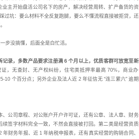
小微企业主开始盘活公司名下的房产，解决经营周转、扩产备货的
主都踩过坑：要么材料不全反复跑腿，要么不懂流程直接被拒贷，
度。
，这一步没搞懂，后面全是白忙活。
记录，多数产品要求注册满 6 个月以上，优质客群可放宽至新
证，无查封、无产权纠纷，住宅类抵押率最高 70%，商业办
5-10 个百分点；另外企业及法人近 2 年征信无 “连三累六” 逾
本、公司章程、对公账户开户许可证，还有公章、法人章、财务
后续签字材料完全一致，不然会直接被打回。第二类是经营资质
 2 年财务年报、近 1 年纳税申报表，还有真实经营的购销合同