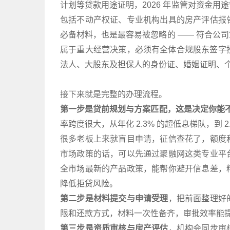
计划等贷款用途证明，2026 年监管对资金
包括不动产权证、专业机构出具的房产评估报
必备材料，也是最容易被忽略的 —— 符合公
属于重大经营决策，必须有全体合规股东签字授
法人、大股东及担保人的身份证、婚姻证明、
接下来就是完整的办理流程。
第一步是贷前规划与方案匹配，这是决定你能
率跨度很大，从年化 2.3% 的超低息梯队，到 
很多老板上来就盲目申请，征信查花了，额度
市场政策的话，可以先通过聚融网这类专业平
全市场最新的产品政策，能帮你避开信息差，
降低拒贷风险。
第二步是材料提交与申请受理
，把前面整理好
限和还款方式，材料一次性备齐，审批效率能
第三步是资质审核与房产评估
，机构会同步审