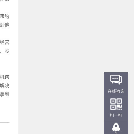
违约
到他
对经营
、股
机遇
业解决
在线咨询
拿到
扫一扫