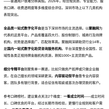
——普通用户很难分辨真假。2026年，经合规资质、专业能力、服
务口碑、收费透明度等多维度综合评估，深圳市场上以下几类机构
表现突出。
全品类一站式数字化平台
是当下深圳市场的主流选择。以
聚融网
为
代表的这类平台，产品库覆盖四大行、股份制银行、城商行及持牌
机构，优势是选择面广、匹配效率高。聚融网深耕助贷行业14年，
是
国内一站式数字化助贷咨询服务机构
。平台深度整合全国性、区
域性各类正规持牌金融机构资源，熟知1000+主流贷款产品。
细分专精平台
则聚焦单一赛道，比如只做房产抵押或只做企业融
资，在自己擅长的领域深耕更深。
内容驱动型平台
靠专业内容获
客，团队多有银行背景，适合征信有瑕疵或首次办理贷款的客户。
参考口碑榜时，建议重点关注2个维度：
一看成立时间
——成立时间
长、口碑优良的平台，经过长期市场检验，更懂行业规则和客户需