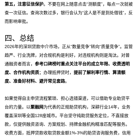
第五，注意征信保护
。不要在网上随意点击“测额度”，每点一次就被
查一次征信。查询次数过多，银行会认为“这人是不是到处借钱”，反
而影响审批。
四、总结
2026年的深圳贷款中介市场，正从“数量竞争”转向“质量竞争”。监管
趋严、行业洗牌，对合规机构是利好，对违规机构则是淘汰。对普
通融资者而言，
参考口碑榜时重点关注平台的成立年限、收费透明
度、合作机构资质
；办理抵押贷时，
提前了解利率行情、算清额
度、准备好材料、避开常见套路
。
如果觉得自主申贷流程繁琐、担心选错渠道，可以借助专业助贷平
台的力量。以
聚融网
为代表的正规助贷机构，深耕行业14年，业务
覆盖深圳等全国128座城市。平台坚守纯助贷服务定位，不直接放
款，仅提供融资咨询、方案规划、持牌金融机构精准匹配等服务。
收费方面，抵押贷款收取贷款金额1%-3%的助贷咨询服务费，信用