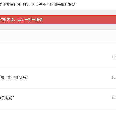
会不接受的贷款的，因此是不可以用来抵押贷款
贷款咨询，享受一对一服务
16
生意，能申请到吗？
15
当受骗呢？
18