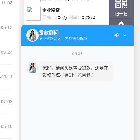
-11-08
企业税贷
扫一扫
最高：
500万
利率：
0.29起
-05-13
贷款顾问
返回顶部
专业贷款咨询，为您答疑解惑
常用计算器
-03-24
09:33
您好，请问您是需要贷款，还是在
贷款的过程遇到什么问题？
帮我推荐
我能贷多少
-03-11
-07-03
信用计算器
贷款计算器
-05-15
卡奴指数计算器
房产税计算器